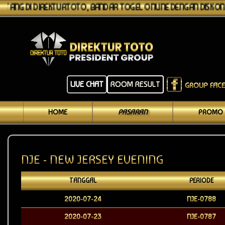
G DI DIREKTURTOTO, BANDAR TOGEL ONLINE DENGAN DISKON TERB
LIVE CHAT
ROOM RESULT
GROUP FAC
HOME
PASARAN
PROMO
NJE - NEW JERSEY EVENING
TANGGAL
PERIODE
2020-07-24
NJE-0788
2020-07-23
NJE-0787