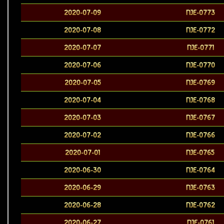
2020-07-09
NJE-0773
2020-07-08
NJE-0772
2020-07-07
NJE-0771
2020-07-06
NJE-0770
2020-07-05
NJE-0769
2020-07-04
NJE-0768
2020-07-03
NJE-0767
2020-07-02
NJE-0766
2020-07-01
NJE-0765
2020-06-30
NJE-0764
2020-06-29
NJE-0763
2020-06-28
NJE-0762
2020-06-27
NJE-0761