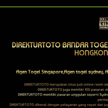
DIREKTURTOTO BANDAR TOGEL
HONGKONG
Agen Togel Singapore,Agen togel sydney, 
DIREKTURTOTO merupakan situs judi online resmi de
DIREKTURTOTO juga memiliki 100 pasaran d
DIREKTURTOTO memiliki pasaran unggulan seperti Sydne
permai
DIREKTURTOTO dikenal dengan pelayanan yang cepat dan juga