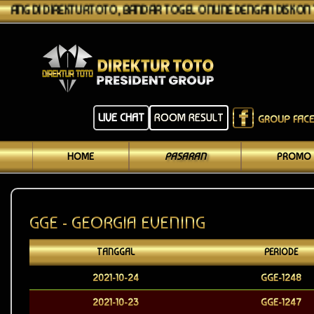
G DI DIREKTURTOTO, BANDAR TOGEL ONLINE DENGAN DISKON TERBE
LIVE CHAT
ROOM RESULT
GROUP FAC
HOME
PASARAN
PROMO
GGE - GEORGIA EVENING
TANGGAL
PERIODE
2021-10-24
GGE-1248
2021-10-23
GGE-1247