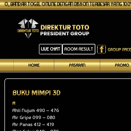
R TOGEL ONLINE DENGAN DISKON TERBESAR YANG 100% AMAN DAN T
LIVE CHAT
ROOM RESULT
GROUP FAC
HOME
PASARAN
PROMO
BUKU MIMPI 3D
A
Ahli Nujum 490 – 476
Air Gripe 099 – 080
Air Panas 412 – 419