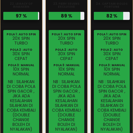
22. LEGACY OF
23. FIERY SEVENS
24. CAPTAIN GOLDS
RAMAKIEN
EXCLUSIVE
FORTUNE
97 %
89 %
82 %
POLA 1 : AUTO SPIN
POLA 1 : AUTO SPIN
POLA 1 : AUTO SPIN
20X SPIN
20X SPIN
20X SPIN
TURBO
TURBO
TURBO
POLA 2 : AUTO
POLA 2 : AUTO
POLA 2 : AUTO
30X SPIN
30X SPIN
30X SPIN
CEPAT
CEPAT
CEPAT
POLA 3 : MANUAL
POLA 3 : MANUAL
POLA 3 : MANUAL
10X SPIN
10X SPIN
10X SPIN
NORMAL
NORMAL
NORMAL
NB : SILAHKAN
NB : SILAHKAN
NB : SILAHKAN
DI COBA POLA
DI COBA POLA
DI COBA POLA
SPIN GACOR ,
SPIN GACOR ,
SPIN GACOR ,
JIKA ADA
JIKA ADA
JIKA ADA
KESALAHAN
KESALAHAN
KESALAHAN
SILAHKAN DI
SILAHKAN DI
SILAHKAN DI
COBA KEMBALI
COBA KEMBALI
COBA KEMBALI
(DOUBLE
(DOUBLE
(DOUBLE
CHANGE
CHANGE
CHANGE
BOLEH DI
BOLEH DI
BOLEH DI
NYALAKAN)
NYALAKAN)
NYALAKAN)