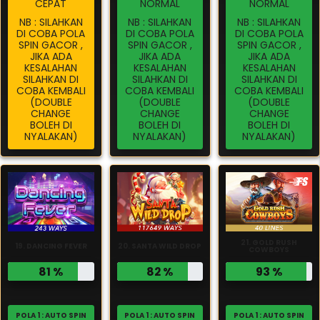
CEPAT
NORMAL
NORMAL
NB : SILAHKAN
NB : SILAHKAN
NB : SILAHKAN
DI COBA POLA
DI COBA POLA
DI COBA POLA
SPIN GACOR ,
SPIN GACOR ,
SPIN GACOR ,
JIKA ADA
JIKA ADA
JIKA ADA
KESALAHAN
KESALAHAN
KESALAHAN
SILAHKAN DI
SILAHKAN DI
SILAHKAN DI
COBA KEMBALI
COBA KEMBALI
COBA KEMBALI
(DOUBLE
(DOUBLE
(DOUBLE
CHANGE
CHANGE
CHANGE
BOLEH DI
BOLEH DI
BOLEH DI
NYALAKAN)
NYALAKAN)
NYALAKAN)
21. GOLD RUSH
19. DANCING FEVER
20. SANTA WILD DROP
COWBOYS
81 %
82 %
93 %
POLA 1 : AUTO SPIN
POLA 1 : AUTO SPIN
POLA 1 : AUTO SPIN