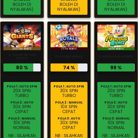
BOLEH DI
BOLEH DI
BOLEH DI
NYALAKAN)
NYALAKAN)
NYALAKAN)
4. CLASH OF THE
5. ROYALE VEGAS
6. MAHJONG RICHES
GIANTS
80 %
74 %
99 %
POLA 1 : AUTO SPIN
POLA 1 : AUTO SPIN
POLA 1 : AUTO SPIN
20X SPIN
30X SPIN
20X SPIN
TURBO
TURBO
TURBO
POLA 2 : AUTO
POLA 2 : MANUAL
POLA 2 : AUTO
30X SPIN
10X SPIN
30X SPIN
CEPAT
CEPAT
CEPAT
POLA 3 : MANUAL
POLA 3 : AUTO
POLA 3 : MANUAL
10X SPIN
30X SPIN
10X SPIN
NORMAL
CEPAT
NORMAL
NB : SILAHKAN
NB : SILAHKAN
NB : SILAHKAN