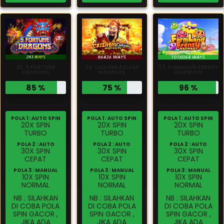
25. 5 FORTUNE
26. CAISHEN DELUXE
27. FARMLAND FRENZY
DRAGONS
MAXWAYS
MAXWAYS
85 %
75 %
96 %
POLA 1 : AUTO SPIN
POLA 1 : AUTO SPIN
POLA 1 : AUTO SPIN
20X SPIN
20X SPIN
20X SPIN
TURBO
TURBO
TURBO
POLA 2 : AUTO
POLA 2 : AUTO
POLA 2 : AUTO
30X SPIN
30X SPIN
30X SPIN
CEPAT
CEPAT
CEPAT
POLA 3 : MANUAL
POLA 3 : MANUAL
POLA 3 : MANUAL
10X SPIN
10X SPIN
10X SPIN
NORMAL
NORMAL
NORMAL
NB : SILAHKAN
NB : SILAHKAN
NB : SILAHKAN
DI COBA POLA
DI COBA POLA
DI COBA POLA
SPIN GACOR ,
SPIN GACOR ,
SPIN GACOR ,
JIKA ADA
JIKA ADA
JIKA ADA