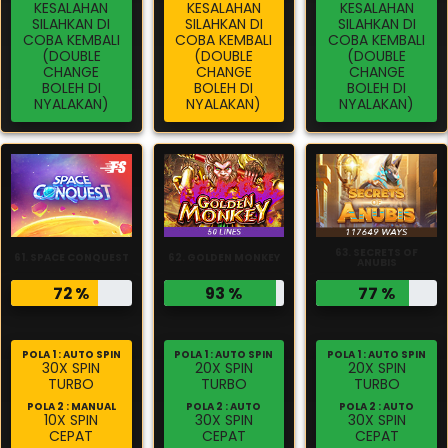
KESALAHAN
KESALAHAN
KESALAHAN
SILAHKAN DI
SILAHKAN DI
SILAHKAN DI
COBA KEMBALI
COBA KEMBALI
COBA KEMBALI
(DOUBLE
(DOUBLE
(DOUBLE
CHANGE
CHANGE
CHANGE
BOLEH DI
BOLEH DI
BOLEH DI
NYALAKAN)
NYALAKAN)
NYALAKAN)
63. SECRETS OF
61. SPACE CONQUEST
62. GOLDEN MONKEY
ANUBIS
72 %
93 %
77 %
POLA 1 : AUTO SPIN
POLA 1 : AUTO SPIN
POLA 1 : AUTO SPIN
30X SPIN
20X SPIN
20X SPIN
TURBO
TURBO
TURBO
POLA 2 : MANUAL
POLA 2 : AUTO
POLA 2 : AUTO
10X SPIN
30X SPIN
30X SPIN
CEPAT
CEPAT
CEPAT