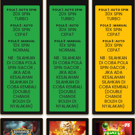
POLA 1 : AUTO SPIN
POLA 1 : AUTO SPIN
POLA 1 : AUTO SPIN
20X SPIN
20X SPIN
30X SPIN
TURBO
TURBO
TURBO
POLA 2 : AUTO
POLA 2 : AUTO
POLA 2 : MANUAL
30X SPIN
30X SPIN
10X SPIN
CEPAT
CEPAT
CEPAT
POLA 3 : MANUAL
POLA 3 : MANUAL
POLA 3 : AUTO
10X SPIN
10X SPIN
30X SPIN
NORMAL
NORMAL
CEPAT
NB : SILAHKAN
NB : SILAHKAN
NB : SILAHKAN
DI COBA POLA
DI COBA POLA
DI COBA POLA
SPIN GACOR ,
SPIN GACOR ,
SPIN GACOR ,
JIKA ADA
JIKA ADA
JIKA ADA
KESALAHAN
KESALAHAN
KESALAHAN
SILAHKAN DI
SILAHKAN DI
SILAHKAN DI
COBA KEMBALI
COBA KEMBALI
COBA KEMBALI
(DOUBLE
(DOUBLE
(DOUBLE
CHANGE
CHANGE
CHANGE
BOLEH DI
BOLEH DI
BOLEH DI
NYALAKAN)
NYALAKAN)
NYALAKAN)