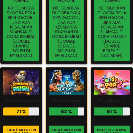
NORMAL
NORMAL
NORMAL
NB : SILAHKAN
NB : SILAHKAN
NB : SILAHKAN
DI COBA POLA
DI COBA POLA
DI COBA POLA
SPIN GACOR ,
SPIN GACOR ,
SPIN GACOR ,
JIKA ADA
JIKA ADA
JIKA ADA
KESALAHAN
KESALAHAN
KESALAHAN
SILAHKAN DI
SILAHKAN DI
SILAHKAN DI
COBA KEMBALI
COBA KEMBALI
COBA KEMBALI
(DOUBLE
(DOUBLE
(DOUBLE
CHANGE
CHANGE
CHANGE
BOLEH DI
BOLEH DI
BOLEH DI
NYALAKAN)
NYALAKAN)
NYALAKAN)
52. GEMSTONE RUSH
53. MAYAN GEMS
54. CANDY POP 2
71 %
82 %
81 %
POLA 1 : AUTO SPIN
POLA 1 : AUTO SPIN
POLA 1 : AUTO SPIN