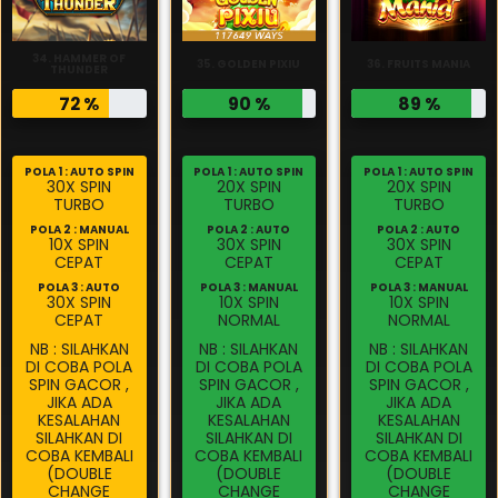
34. HAMMER OF
35. GOLDEN PIXIU
36. FRUITS MANIA
THUNDER
72 %
90 %
89 %
POLA 1 : AUTO SPIN
POLA 1 : AUTO SPIN
POLA 1 : AUTO SPIN
30X SPIN
20X SPIN
20X SPIN
TURBO
TURBO
TURBO
POLA 2 : MANUAL
POLA 2 : AUTO
POLA 2 : AUTO
10X SPIN
30X SPIN
30X SPIN
CEPAT
CEPAT
CEPAT
POLA 3 : AUTO
POLA 3 : MANUAL
POLA 3 : MANUAL
30X SPIN
10X SPIN
10X SPIN
CEPAT
NORMAL
NORMAL
NB : SILAHKAN
NB : SILAHKAN
NB : SILAHKAN
DI COBA POLA
DI COBA POLA
DI COBA POLA
SPIN GACOR ,
SPIN GACOR ,
SPIN GACOR ,
JIKA ADA
JIKA ADA
JIKA ADA
KESALAHAN
KESALAHAN
KESALAHAN
SILAHKAN DI
SILAHKAN DI
SILAHKAN DI
COBA KEMBALI
COBA KEMBALI
COBA KEMBALI
(DOUBLE
(DOUBLE
(DOUBLE
CHANGE
CHANGE
CHANGE