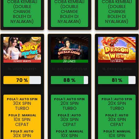
COBA KEMBALI
COBA KEMBALI
COBA KEMBALI
(DOUBLE
(DOUBLE
(DOUBLE
CHANGE
CHANGE
CHANGE
BOLEH DI
BOLEH DI
BOLEH DI
NYALAKAN)
NYALAKAN)
NYALAKAN)
16. JUICY MARKET
17. GOLDEN LOTUS SE
18. DRAGON WISH
70 %
88 %
81 %
POLA 1 : AUTO SPIN
POLA 1 : AUTO SPIN
POLA 1 : AUTO SPIN
30X SPIN
20X SPIN
20X SPIN
TURBO
TURBO
TURBO
POLA 2 : MANUAL
POLA 2 : AUTO
POLA 2 : AUTO
10X SPIN
30X SPIN
30X SPIN
CEPAT
CEPAT
CEPAT
POLA 3 : AUTO
POLA 3 : MANUAL
POLA 3 : MANUAL
30X SPIN
10X SPIN
10X SPIN