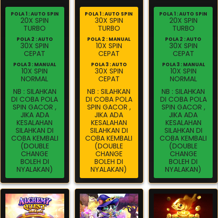
POLA 1 : AUTO SPIN
POLA 1 : AUTO SPIN
POLA 1 : AUTO SPIN
20X SPIN
30X SPIN
20X SPIN
TURBO
TURBO
TURBO
POLA 2 : AUTO
POLA 2 : MANUAL
POLA 2 : AUTO
30X SPIN
10X SPIN
30X SPIN
CEPAT
CEPAT
CEPAT
POLA 3 : MANUAL
POLA 3 : AUTO
POLA 3 : MANUAL
10X SPIN
30X SPIN
10X SPIN
NORMAL
CEPAT
NORMAL
NB : SILAHKAN
NB : SILAHKAN
NB : SILAHKAN
DI COBA POLA
DI COBA POLA
DI COBA POLA
SPIN GACOR ,
SPIN GACOR ,
SPIN GACOR ,
JIKA ADA
JIKA ADA
JIKA ADA
KESALAHAN
KESALAHAN
KESALAHAN
SILAHKAN DI
SILAHKAN DI
SILAHKAN DI
COBA KEMBALI
COBA KEMBALI
COBA KEMBALI
(DOUBLE
(DOUBLE
(DOUBLE
CHANGE
CHANGE
CHANGE
BOLEH DI
BOLEH DI
BOLEH DI
NYALAKAN)
NYALAKAN)
NYALAKAN)