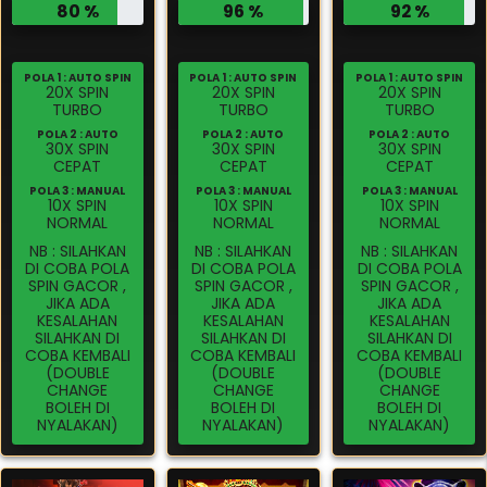
80 %
96 %
92 %
POLA 1 : AUTO SPIN
POLA 1 : AUTO SPIN
POLA 1 : AUTO SPIN
20X SPIN
20X SPIN
20X SPIN
TURBO
TURBO
TURBO
POLA 2 : AUTO
POLA 2 : AUTO
POLA 2 : AUTO
30X SPIN
30X SPIN
30X SPIN
CEPAT
CEPAT
CEPAT
POLA 3 : MANUAL
POLA 3 : MANUAL
POLA 3 : MANUAL
10X SPIN
10X SPIN
10X SPIN
NORMAL
NORMAL
NORMAL
NB : SILAHKAN
NB : SILAHKAN
NB : SILAHKAN
DI COBA POLA
DI COBA POLA
DI COBA POLA
SPIN GACOR ,
SPIN GACOR ,
SPIN GACOR ,
JIKA ADA
JIKA ADA
JIKA ADA
KESALAHAN
KESALAHAN
KESALAHAN
SILAHKAN DI
SILAHKAN DI
SILAHKAN DI
COBA KEMBALI
COBA KEMBALI
COBA KEMBALI
(DOUBLE
(DOUBLE
(DOUBLE
CHANGE
CHANGE
CHANGE
BOLEH DI
BOLEH DI
BOLEH DI
NYALAKAN)
NYALAKAN)
NYALAKAN)