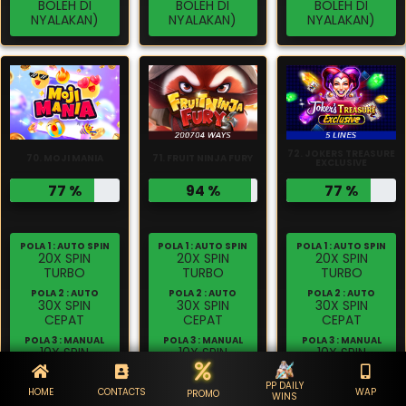
BOLEH DI
BOLEH DI
BOLEH DI
NYALAKAN)
NYALAKAN)
NYALAKAN)
72. JOKERS TREASURE
70. MOJI MANIA
71. FRUIT NINJA FURY
EXCLUSIVE
77 %
94 %
77 %
POLA 1 : AUTO SPIN
POLA 1 : AUTO SPIN
POLA 1 : AUTO SPIN
20X SPIN
20X SPIN
20X SPIN
TURBO
TURBO
TURBO
POLA 2 : AUTO
POLA 2 : AUTO
POLA 2 : AUTO
30X SPIN
30X SPIN
30X SPIN
CEPAT
CEPAT
CEPAT
POLA 3 : MANUAL
POLA 3 : MANUAL
POLA 3 : MANUAL
10X SPIN
10X SPIN
10X SPIN
NORMAL
NORMAL
NORMAL
PP DAILY
NB : SILAHKAN
NB : SILAHKAN
NB : SILAHKAN
HOME
CONTACTS
WAP
PROMO
WINS
DI COBA POLA
DI COBA POLA
DI COBA POLA