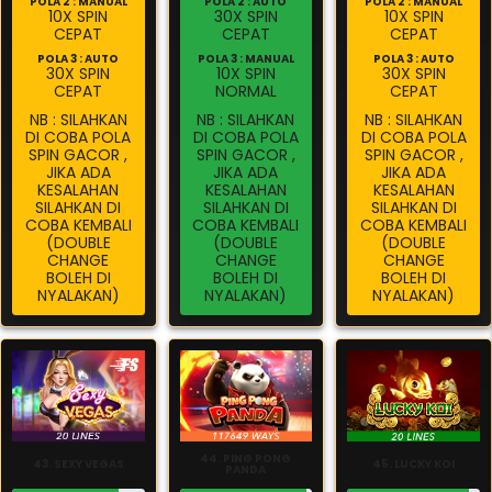
POLA 2 : MANUAL
POLA 2 : AUTO
POLA 2 : MANUAL
10X SPIN
30X SPIN
10X SPIN
CEPAT
CEPAT
CEPAT
POLA 3 : AUTO
POLA 3 : MANUAL
POLA 3 : AUTO
30X SPIN
10X SPIN
30X SPIN
CEPAT
NORMAL
CEPAT
NB : SILAHKAN
NB : SILAHKAN
NB : SILAHKAN
DI COBA POLA
DI COBA POLA
DI COBA POLA
SPIN GACOR ,
SPIN GACOR ,
SPIN GACOR ,
JIKA ADA
JIKA ADA
JIKA ADA
KESALAHAN
KESALAHAN
KESALAHAN
SILAHKAN DI
SILAHKAN DI
SILAHKAN DI
COBA KEMBALI
COBA KEMBALI
COBA KEMBALI
(DOUBLE
(DOUBLE
(DOUBLE
CHANGE
CHANGE
CHANGE
BOLEH DI
BOLEH DI
BOLEH DI
NYALAKAN)
NYALAKAN)
NYALAKAN)
44. PING PONG
43. SEXY VEGAS
45. LUCKY KOI
PANDA